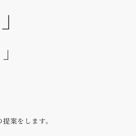
？」
？」
の提案をします。