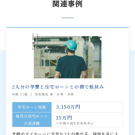
関連事例
case
No.2
2人分の学費と住宅ローンとの間で板挟み
年齢 52歳
家族構成 妻・長男・次男
3,150万円
住宅ローン残高
毎月の住宅ローン
15万円
の返済額
※年間の固定資産税含む
念願のマイホームに元気な2人の男の子。理想を手に入