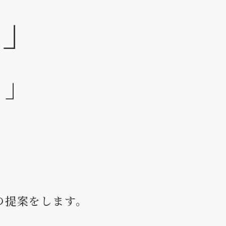
？」
？」
の提案をします。