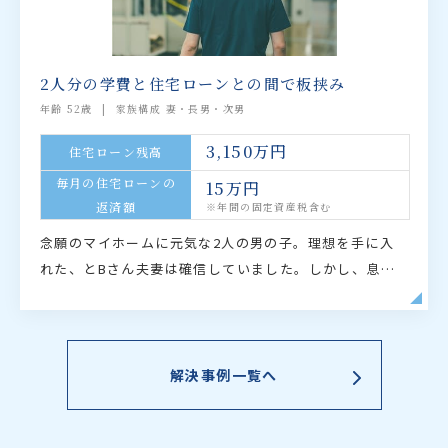
2人分の学費と住宅ローンとの間で板挟み
年齢 52歳
家族構成 妻・長男・次男
3,150万円
住宅ローン残高
毎月の住宅ローンの
15万円
返済額
※年間の固定資産税含む
念願のマイホームに元気な2人の男の子。理想を手に入
れた、とBさん夫妻は確信していました。しかし、息子
たちが塾へ通い始めてから雲行きがあやしくなっていき
ます。家計簿が赤字になる月が増え、住宅ローン返済
が…
解決事例一覧へ