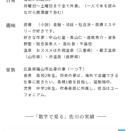
日常
月曜日～土曜日まで全て外食。（一人で本を読み
ながら居酒屋で呑む）
読書 （小説）金融・法廷・社会派・医療ミステ
趣味
リーが好きです。
好きな作家：中山七里・真山仁・道尾秀介・波多
野聖・知念実希人・ 高杉良・牛島信
温泉 おススメは片岡温泉（三重県）・蔵王温泉
（山形県）・渋温泉（長野県）
広島県福山市出身の妻（一つ下）
家族
長男 高校2年生。将来の夢は、海外で活躍できる
仕事に就きたい。英検1級を目指し、猛勉強中。
次男 中学2年生。吹奏楽部に所属し、担当はユー
フォニアム。
「数字で見る」佐川の実績