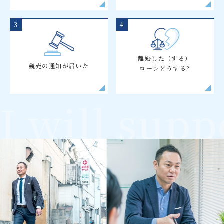
3
4
離婚した（する）
競売の通知が届いた
ローンどうする?
I will supp