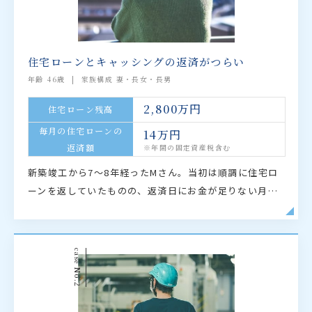
住宅ローンとキャッシングの返済がつらい
年齢 46歳
家族構成 妻・長女・長男
2,800万円
住宅ローン残高
毎月の住宅ローンの
14万円
返済額
※年間の固定資産税含む
新築竣工から7～8年経ったMさん。当初は順調に住宅ロ
ーンを返していたものの、返済日にお金が足りない月が
増えるようになりました。それをまかなうために消費者
金融でキャッシング。借りるのは今月だけ」が積み重…
case
No.2