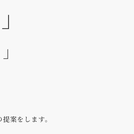
？」
？」
の提案をします。