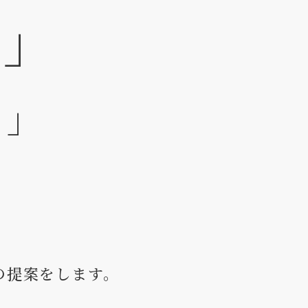
？」
？」
の提案をします。