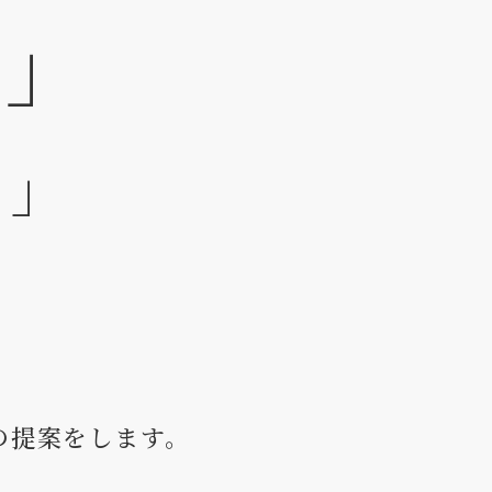
？」
？」
の提案をします。