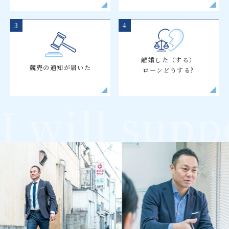
3
4
離婚した（する）
競売の通知が届いた
ローンどうする?
I will supp