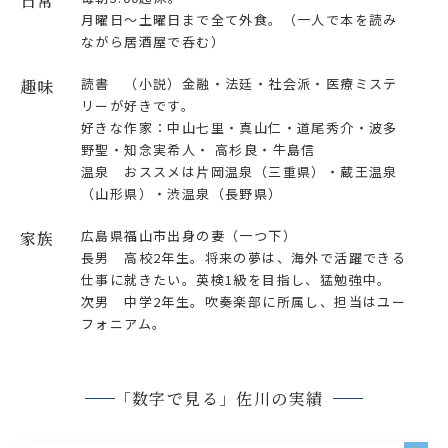
日常
月曜日～土曜日まで全て外食。（一人で本を読み
ながら居酒屋で呑む）
読書 （小説）金融・法廷・社会派・医療ミステ
趣味
リーが好きです。
好きな作家：中山七里・真山仁・道尾秀介・波多
野聖・知念実希人・ 高杉良・牛島信
温泉 おススメは片岡温泉（三重県）・蔵王温泉
（山形県）・渋温泉（長野県）
広島県福山市出身の妻（一つ下）
家族
長男 高校2年生。将来の夢は、海外で活躍できる
仕事に就きたい。英検1級を目指し、猛勉強中。
次男 中学2年生。吹奏楽部に所属し、担当はユー
フォニアム。
「数字で見る」佐川の実績