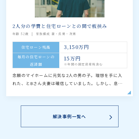
2人分の学費と住宅ローンとの間で板挟み
年齢 52歳
家族構成 妻・長男・次男
3,150万円
住宅ローン残高
毎月の住宅ローンの
15万円
返済額
※年間の固定資産税含む
念願のマイホームに元気な2人の男の子。理想を手に入
れた、とBさん夫妻は確信していました。しかし、息子
たちが塾へ通い始めてから雲行きがあやしくなっていき
ます。家計簿が赤字になる月が増え、住宅ローン返済
が…
解決事例一覧へ