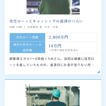
住宅ローンとキャッシングの返済がつらい
年齢 46歳
家族構成 妻・長女・長男
2,800万円
住宅ローン残高
毎月の住宅ローンの
14万円
返済額
※年間の固定資産税含む
新築竣工から7～8年経ったMさん。当初は順調に住宅ロ
ーンを返していたものの、返済日にお金が足りない月が
増えるようになりました。それをまかなうために消費者
金融でキャッシング。借りるのは今月だけ」が積み重…
case
No.2