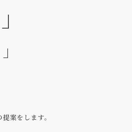
？」
？」
の提案をします。