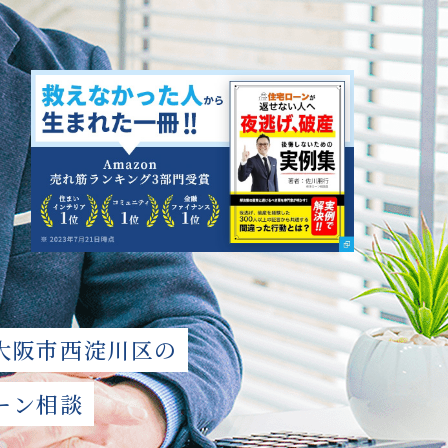
⼤阪市⻄淀川区の
ーン相談